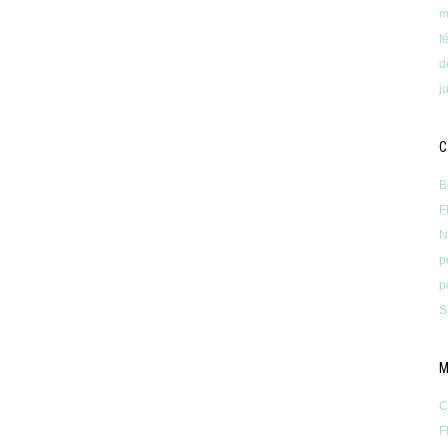
m
f
d
j
C
B
F
N
p
p
S
M
C
F