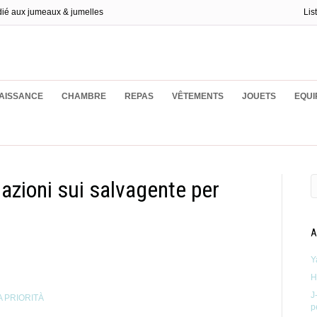
dié aux jumeaux & jumelles
Lis
ux
AISSANCE
CHAMBRE
REPAS
VÊTEMENTS
JOUETS
EQUI
mazioni sui salvagente per
A
Y
H
J
A PRIORITÀ
p