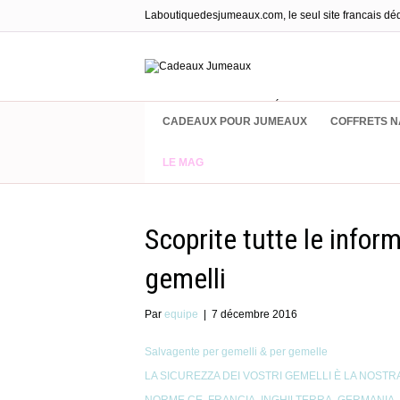
Laboutiquedesjumeaux.com, le seul site francais dé
Cadeaux & Équipements pour jumea
CADEAUX POUR JUMEAUX
COFFRETS N
LE MAG
Scoprite tutte le infor
gemelli
Par
equipe
|
7 décembre 2016
Salvagente per gemelli & per gemelle
LA SICUREZZA DEI VOSTRI GEMELLI È LA NOSTR
NORME CE, FRANCIA, INGHILTERRA, GERMANIA