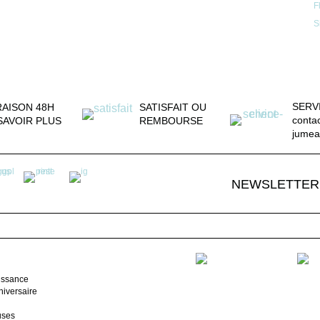
F
S
SERV
RAISON 48H
SATISFAIT OU
conta
SAVOIR PLUS
REMBOURSE
jumea
NEWSLETTER
issance
iversaire
uses