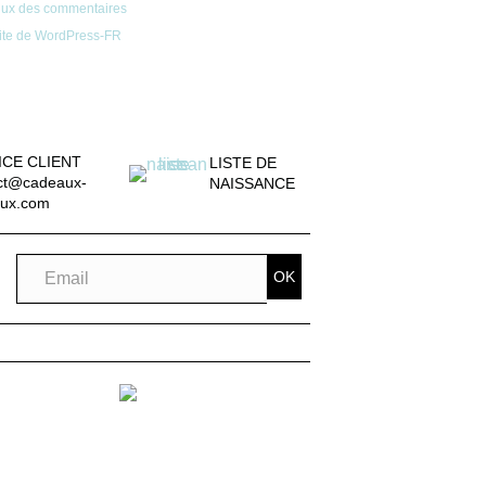
lux des commentaires
ite de WordPress-FR
ICE CLIENT
LISTE DE
ct@cadeaux-
NAISSANCE
ux.com
OK