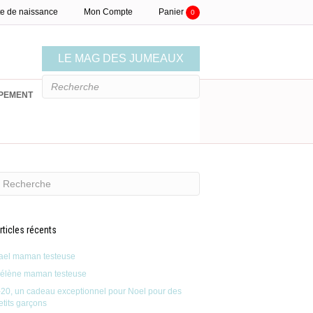
te de naissance
Mon Compte
Panier
0
LE MAG DES JUMEAUX
PEMENT
LISTE DE NAISSANCE
rticles récents
ael maman testeuse
élène maman testeuse
-20, un cadeau exceptionnel pour Noel pour des
etits garçons