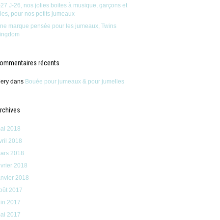
-27 J-26, nos jolies boites à musique, garçons et
illes, pour nos petits jumeaux
ne marque pensée pour les jumeaux, Twins
ingdom
ommentaires récents
ery
dans
Bouée pour jumeaux & pour jumelles
rchives
ai 2018
vril 2018
ars 2018
évrier 2018
anvier 2018
oût 2017
uin 2017
ai 2017