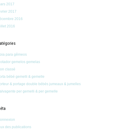
ars 2017
évrier 2017
écembre 2016
uillet 2016
atégories
oia para gêmeos
lotador gemelos gemelas
on classé
orta bébé gemelli & gemelle
orteur & portage double bébés jumeaux & jumelles
alvagente per gemelli & per gemelle
éta
onnexion
lux des publications