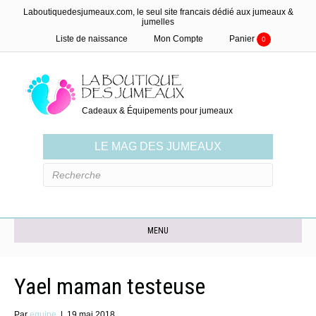
Laboutiquedesjumeaux.com, le seul site francais dédié aux jumeaux &
jumelles
Liste de naissance
Mon Compte
Panier
0
Cadeaux & Équipements pour jumeaux
LE MAG DES JUMEAUX
MENU
Yael maman testeuse
Par
equipe
|
19 mai 2018