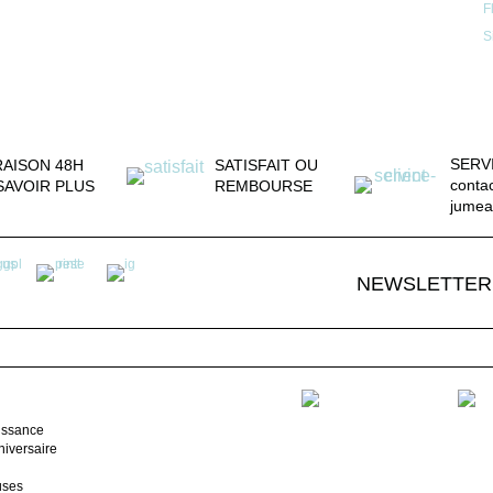
F
S
SERV
RAISON 48H
SATISFAIT OU
conta
SAVOIR PLUS
REMBOURSE
jumea
NEWSLETTER
issance
iversaire
uses