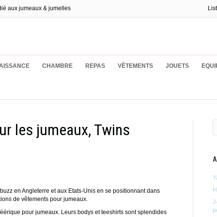
dié aux jumeaux & jumelles
Lis
ux
AISSANCE
CHAMBRE
REPAS
VÊTEMENTS
JOUETS
EQUI
r les jumeaux, Twins
A
Y
H
buzz en Angleterre et aux Etats-Unis en se positionnant dans
ections de vêtements pour jumeaux.
J
p
éérique pour jumeaux. Leurs bodys et teeshirts sont splendides