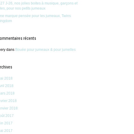
-27 J-26, nos jolies boites à musique, garçons et
illes, pour nos petits jumeaux
ne marque pensée pour les jumeaux, Twins
ingdom
ommentaires récents
ery
dans
Bouée pour jumeaux & pour jumelles
rchives
ai 2018
vril 2018
ars 2018
évrier 2018
anvier 2018
oût 2017
uin 2017
ai 2017