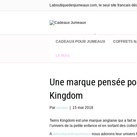
Laboutiquedesjumeaux.com, le seul site francais dé
Cadeaux & Équipements pour jumea
CADEAUX POUR JUMEAUX
COFFRETS N
LE MAG
Une marque pensée pou
Kingdom
Par
equipe
|
15 mai 2018
Twins Kingdom est une marque anglaise qui a fait le 
l’univers de la petite enfance et en sortant des coll
A
laboutiquedesjumeaux
nous adorons leur univers f