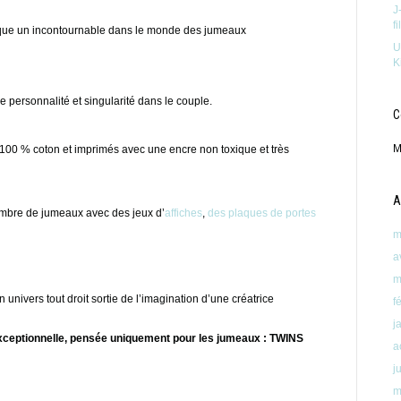
J
f
arque un incontournable dans le monde des jumeaux
U
K
personnalité et singularité dans le couple.
C
M
100 % coton et imprimés avec une encre non toxique et très
A
hambre de jumeaux avec des jeux d’
affiches
,
des plaques de portes
m
a
m
univers tout droit sortie de l’imagination d’une créatrice
f
j
ceptionnelle, pensée uniquement pour les jumeaux : TWINS
a
j
m