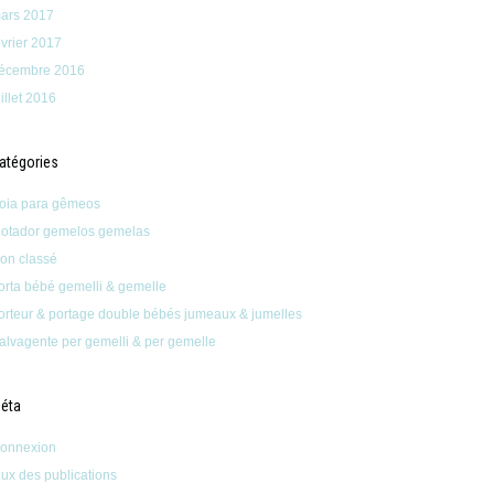
ars 2017
évrier 2017
écembre 2016
uillet 2016
atégories
oia para gêmeos
lotador gemelos gemelas
on classé
orta bébé gemelli & gemelle
orteur & portage double bébés jumeaux & jumelles
alvagente per gemelli & per gemelle
éta
onnexion
lux des publications