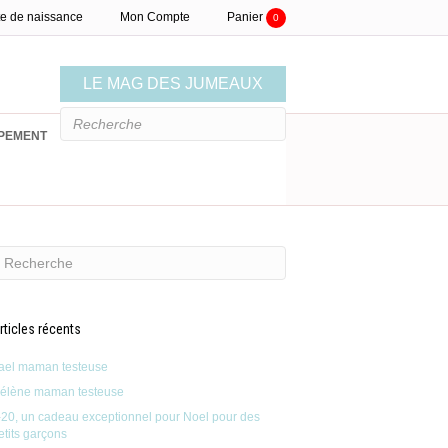
te de naissance
Mon Compte
Panier
0
LE MAG DES JUMEAUX
PEMENT
LISTE DE NAISSANCE
rticles récents
ael maman testeuse
élène maman testeuse
-20, un cadeau exceptionnel pour Noel pour des
etits garçons