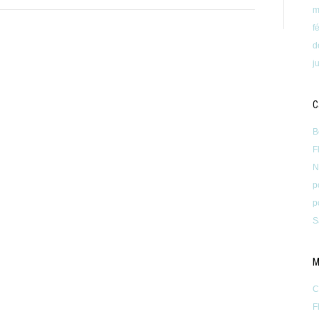
m
f
d
j
C
B
F
N
p
p
S
M
C
F