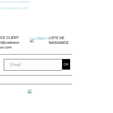
lux des commentaires
ite de WordPress-FR
ICE CLIENT
LISTE DE
ct@cadeaux-
NAISSANCE
ux.com
OK