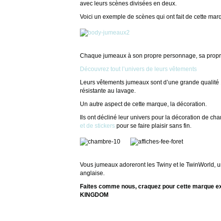
avec leurs scènes divisées en deux.
Voici un exemple de scènes qui ont fait de cette m
Chaque jumeaux à son propre personnage, sa propre 
Découvrez tout l’univers de leurs vêtements
Leurs vêtements jumeaux sont d’une grande qualité 
résistante au lavage.
Un autre aspect de cette marque, la décoration.
Ils ont décliné leur univers pour la décoration de c
et de stickers
pour se faire plaisir sans fin.
Vous jumeaux adoreront les Twiny et le TwinWorld, un 
anglaise.
Faites comme nous, craquez pour cette marque ex
KINGDOM