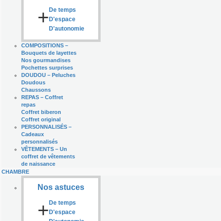
+
De temps
D'espace
D'autonomie
COMPOSITIONS
–
Bouquets de layettes
Nos gourmandises
Pochettes surprises
DOUDOU
–
Peluches
Doudous
Chaussons
REPAS
–
Coffret
repas
Coffret biberon
Coffret original
PERSONNALISÉS
–
Cadeaux
personnalisés
VÊTEMENTS
–
Un
coffret de vêtements
de naissance
CHAMBRE
Nos astuces
+
De temps
D'espace