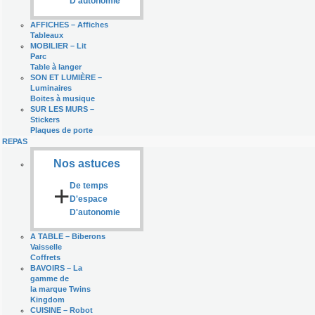
D'autonomie
AFFICHES
–
Affiches
Tableaux
MOBILIER
–
Lit
Parc
Table à langer
SON ET LUMIÈRE
–
Luminaires
Boites à musique
SUR LES MURS
–
Stickers
Plaques de porte
REPAS
Nos astuces
+
De temps
D'espace
D'autonomie
A TABLE
–
Biberons
Vaisselle
Coffrets
BAVOIRS
–
La
gamme de
la marque Twins
Kingdom
CUISINE
–
Robot