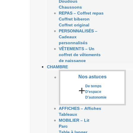
Doudous
Chaussons
REPAS
–
Coffret repas
Coffret biberon
Coffret original
PERSONNALISÉS
–
Cadeaux
personnalisés
VÊTEMENTS
–
Un
coffret de vêtements
de naissance
CHAMBRE
Nos astuces
+
De temps
D'espace
D'autonomie
AFFICHES
–
Affiches
Tableaux
MOBILIER
–
Lit
Parc
Table à langer