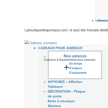
> Retrouv
> Retrouv
> Retrouv
> Retrouv
> Retrouv
> Retrouv
> Retrouv
Laboutiquedesjumeaux.com, le seul site francais dédi
CADEAUX POUR JUMEAUX
Nos astuces
Cadeaux & Équipements pour jumeaux
+
De temps
D'espace
D'autonomie
AFFICHES
–
Affiches
Tableaux
DÉCORATION
–
Plaque
de porte
Boite à musique
Stickers