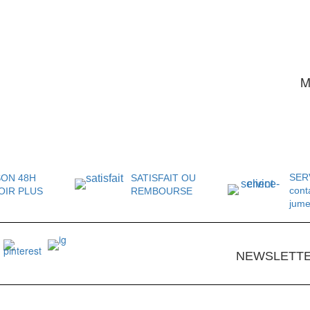
M
SER
SON 48H
SATISFAIT OU
cont
OIR PLUS
REMBOURSE
jum
NEWSLETT