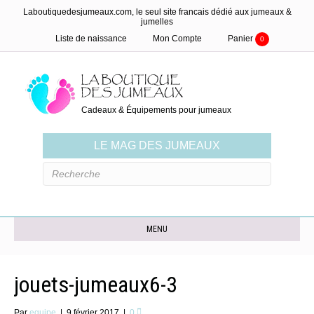
Laboutiquedesjumeaux.com, le seul site francais dédié aux jumeaux &
jumelles
Liste de naissance
Mon Compte
Panier
0
Cadeaux & Équipements pour jumeaux
LE MAG DES JUMEAUX
MENU
jouets-jumeaux6-3
Par
equipe
|
9 février 2017
|
0