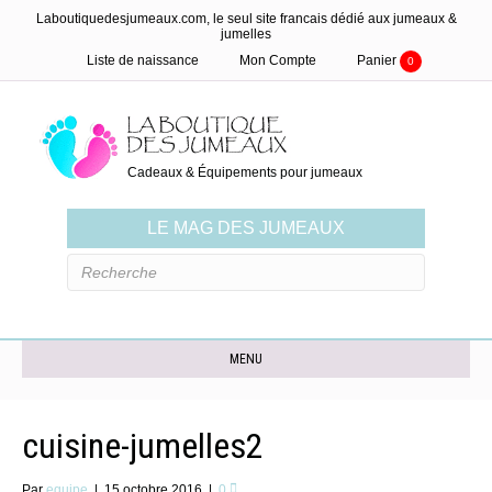
Laboutiquedesjumeaux.com, le seul site francais dédié aux jumeaux &
jumelles
Liste de naissance
Mon Compte
Panier
0
Cadeaux & Équipements pour jumeaux
LE MAG DES JUMEAUX
MENU
cuisine-jumelles2
Par
equipe
|
15 octobre 2016
|
0