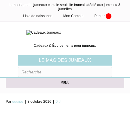
Laboutiquedesjumeaux.com, le seul site francais dédié aux jumeaux &
jumelles
Liste de naissance
Mon Compte
Panier
0
Cadeaux & Équipements pour jumeaux
LE MAG DES JUMEAUX
MENU
Par
equipe
|
3 octobre 2016
|
0