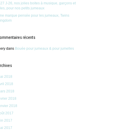
-27 J-26, nos jolies boites à musique, garçons et
illes, pour nos petits jumeaux
ne marque pensée pour les jumeaux, Twins
ingdom
ommentaires récents
ery
dans
Bouée pour jumeaux & pour jumelles
rchives
ai 2018
vril 2018
ars 2018
évrier 2018
anvier 2018
oût 2017
uin 2017
ai 2017