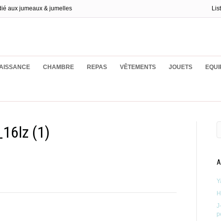
dié aux jumeaux & jumelles
Lis
ux
AISSANCE
CHAMBRE
REPAS
VÊTEMENTS
JOUETS
EQUI
16lz (1)
A
Y
H
J
p