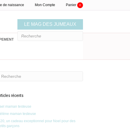
te de naissance
Mon Compte
Panier
0
LE MAG DES JUMEAUX
PEMENT
LISTE DE NAISSANCE
rticles récents
ael maman testeuse
élène maman testeuse
-20, un cadeau exceptionnel pour Noel pour des
etits garçons