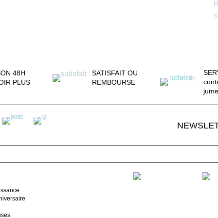
F
S
SER
SON 48H
SATISFAIT OU
cont
OIR PLUS
REMBOURSE
jum
NEWSLE
issance
iversaire
uses