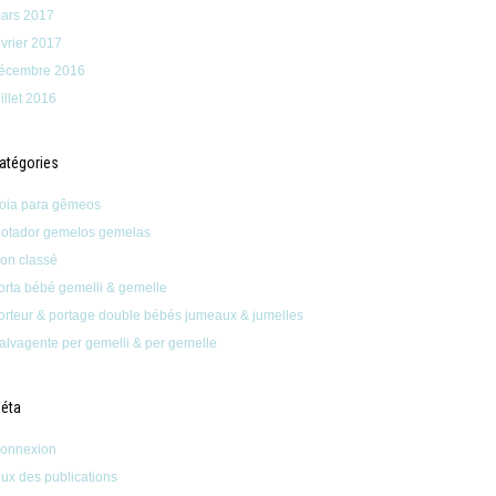
ars 2017
évrier 2017
écembre 2016
uillet 2016
atégories
oia para gêmeos
lotador gemelos gemelas
on classé
orta bébé gemelli & gemelle
orteur & portage double bébés jumeaux & jumelles
alvagente per gemelli & per gemelle
éta
onnexion
lux des publications