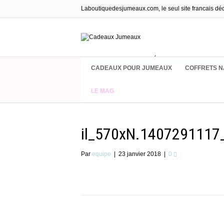
Laboutiquedesjumeaux.com, le seul site francais dé
Cadeaux & Équipements pour jumea
CADEAUX POUR JUMEAUX
COFFRETS N
LE MAG
il_570xN.1407291117_
Par
equipe
|
23 janvier 2018
|
0