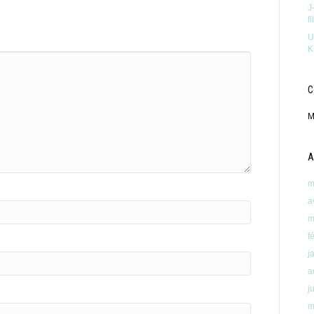
J
f
U
K
C
M
A
m
a
m
f
j
a
j
m