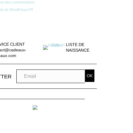
lux des commentaires
ite de WordPress-FR
VICE CLIENT
LISTE DE
act@cadeaux-
NAISSANCE
eaux.com
OK
TTER