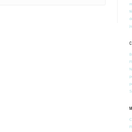
m
f
d
j
C
B
F
N
p
p
S
M
C
F