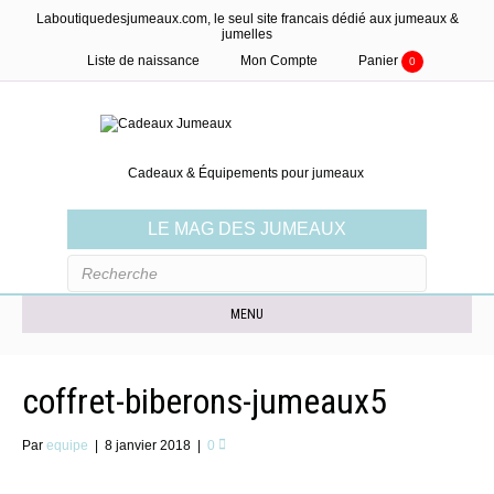
Laboutiquedesjumeaux.com, le seul site francais dédié aux jumeaux &
jumelles
Liste de naissance
Mon Compte
Panier
0
Cadeaux & Équipements pour jumeaux
LE MAG DES JUMEAUX
MENU
coffret-biberons-jumeaux5
Par
equipe
|
8 janvier 2018
|
0