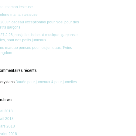
ael maman testeuse
élène maman testeuse
-20, un cadeau exceptionnel pour Noel pour des
etits garçons
-27 J-26, nos jolies boites à musique, garçons et
illes, pour nos petits jumeaux
ne marque pensée pour les jumeaux, Twins
ingdom
ommentaires récents
ery
dans
Bouée pour jumeaux & pour jumelles
rchives
ai 2018
vril 2018
ars 2018
évrier 2018