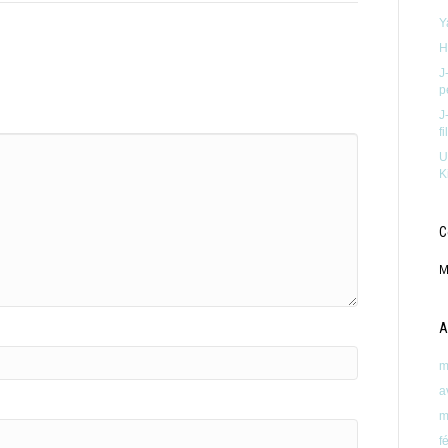
Y
H
J
p
J
f
U
K
C
M
A
m
a
m
f