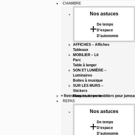
CHAMBRE
Nos astuces
De temps
+
D'espace
D'autonomie
AFFICHES
–
Affiches
Tableaux
MOBILIER
–
Lit
Parc
Table à langer
SON ET LUMIÈRE
–
Luminaires
Boites à musique
SUR LES MURS
–
Stickers
> Retrouvez tous nos mobiliers pour jumea
Plaques de porte
REPAS
Nos astuces
De temps
+
D'espace
D'autonomie