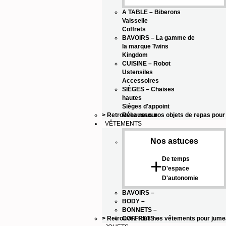
A TABLE
–
Biberons
Vaisselle
Coffrets
BAVOIRS
–
La gamme de
la marque Twins
Kingdom
CUISINE
–
Robot
Ustensiles
Accessoires
SIÈGES
–
Chaises
hautes
Sièges d'appoint
> Retrouvez nous nos objets de repas pou
Réhausseur
VÊTEMENTS
Nos astuces
De temps
+
D'espace
D'autonomie
BAVOIRS
–
BODY
–
BONNETS
–
> Retrouvez tous nos vêtements pour jum
COFFRETS
–