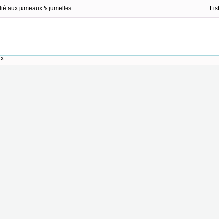
dié aux jumeaux & jumelles
Lis
ux