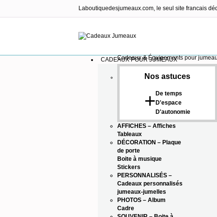
Laboutiquedesjumeaux.com, le seul site francais dé
Cadeaux & Équipements pour jumea
CADEAUX POUR JUMEAUX
Nos astuces
De temps
+
D'espace
D'autonomie
AFFICHES
–
Affiches
Tableaux
DÉCORATION
–
Plaque
de porte
Boite à musique
Stickers
PERSONNALISÉS
–
Cadeaux personnalisés
jumeaux-jumelles
PHOTOS
–
Album
Cadre
SOUVENIR
–
Boite à