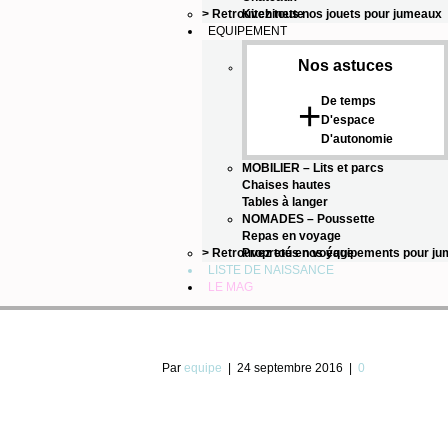
> Retrouvez tous nos jouets pour jumeaux
Kitchinette
EQUIPEMENT
Nos astuces
De temps
+
D'espace
D'autonomie
MOBILIER
–
Lits et parcs
Chaises hautes
Tables à langer
NOMADES
–
Poussette
Repas en voyage
> Retrouvez tous nos équipements pour j
Propreté en voyage
LISTE DE NAISSANCE
LE MAG
Par
equipe
|
24 septembre 2016
|
0