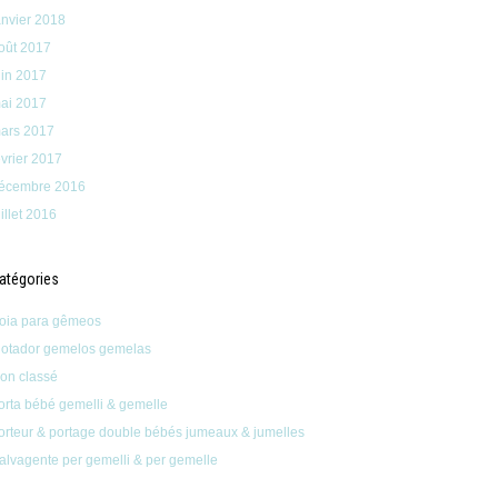
anvier 2018
oût 2017
uin 2017
ai 2017
ars 2017
évrier 2017
écembre 2016
uillet 2016
atégories
oia para gêmeos
lotador gemelos gemelas
on classé
orta bébé gemelli & gemelle
orteur & portage double bébés jumeaux & jumelles
alvagente per gemelli & per gemelle