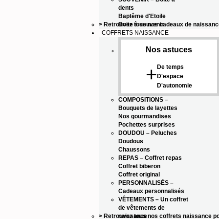
dents
Baptême d'Etoile
> Retrouvez tous nos cadeaux de naissan
Boite à souvenir
COFFRETS NAISSANCE
Nos astuces
De temps
+
D'espace
D'autonomie
COMPOSITIONS
–
Bouquets de layettes
Nos gourmandises
Pochettes surprises
DOUDOU
–
Peluches
Doudous
Chaussons
REPAS
–
Coffret repas
Coffret biberon
Coffret original
PERSONNALISÉS
–
Cadeaux personnalisés
VÊTEMENTS
–
Un coffret
de vêtements de
> Retrouvez tous nos coffrets naissance p
naissance