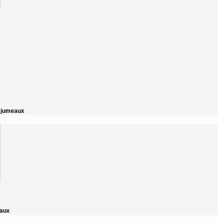
r jumeaux
eaux