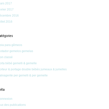
ars 2017
évrier 2017
écembre 2016
uillet 2016
atégories
oia para gêmeos
lotador gemelos gemelas
on classé
orta bébé gemelli & gemelle
orteur & portage double bébés jumeaux & jumelles
alvagente per gemelli & per gemelle
éta
onnexion
lux des publications