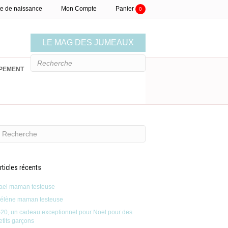
te de naissance
Mon Compte
Panier
0
LE MAG DES JUMEAUX
PEMENT
LISTE DE NAISSANCE
rticles récents
ael maman testeuse
élène maman testeuse
-20, un cadeau exceptionnel pour Noel pour des
etits garçons