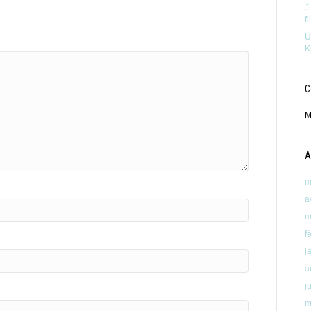
J
f
U
K
C
M
A
m
a
m
f
j
a
j
m