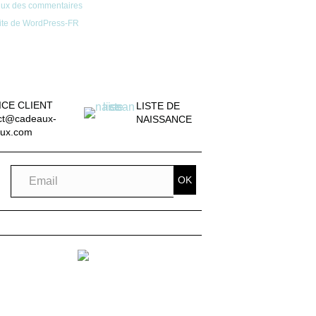
lux des commentaires
ite de WordPress-FR
ICE CLIENT
LISTE DE
ct@cadeaux-
NAISSANCE
ux.com
OK