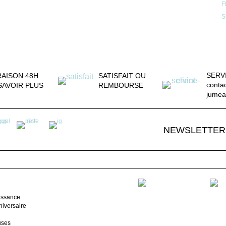
F
S
SERV
RAISON 48H
SATISFAIT OU
conta
SAVOIR PLUS
REMBOURSE
jumea
NEWSLETTER
issance
iversaire
uses