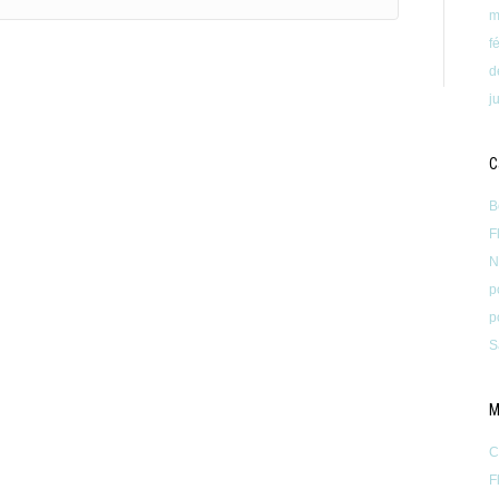
m
f
d
j
C
B
F
N
p
p
S
M
C
F