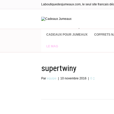
Laboutiquedesjumeaux.com, le seul site francais dé
Cadeaux & Équipements pour jumea
CADEAUX POUR JUMEAUX
COFFRETS N
LE MAG
supertwiny
Par
equipe
|
10 novembre 2016
|
0