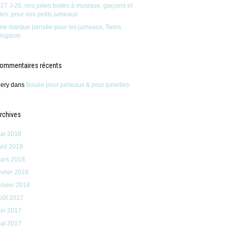
-27 J-26, nos jolies boites à musique, garçons et
illes, pour nos petits jumeaux
ne marque pensée pour les jumeaux, Twins
ingdom
ommentaires récents
ery
dans
Bouée pour jumeaux & pour jumelles
rchives
ai 2018
vril 2018
ars 2018
évrier 2018
anvier 2018
oût 2017
uin 2017
ai 2017