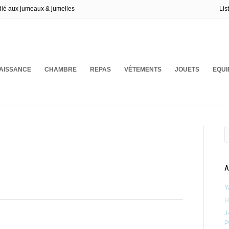
dié aux jumeaux & jumelles
Lis
ux
AISSANCE
CHAMBRE
REPAS
VÊTEMENTS
JOUETS
EQUI
A
Y
H
J
p