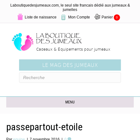
Laboutiquedesjumeaux.com, le seul site francais dédié aux jumeaux &
jumelles
Liste de naissance
Mon Compte
Panier
0
Cadeaux & Équipements pour jumeaux
LE MAG DES JUMEAUX
MENU
passepartout-etoile
Par
equipe
|
7 novembre 2016
|
0