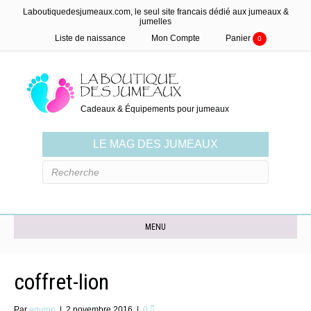
Laboutiquedesjumeaux.com, le seul site francais dédié aux jumeaux &
jumelles
Liste de naissance
Mon Compte
Panier
0
Cadeaux & Équipements pour jumeaux
LE MAG DES JUMEAUX
MENU
coffret-lion
Par
equipe
|
2 novembre 2016
|
0