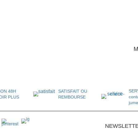
M
SER
SON 48H
SATISFAIT OU
cont
OIR PLUS
REMBOURSE
jum
NEWSLETT