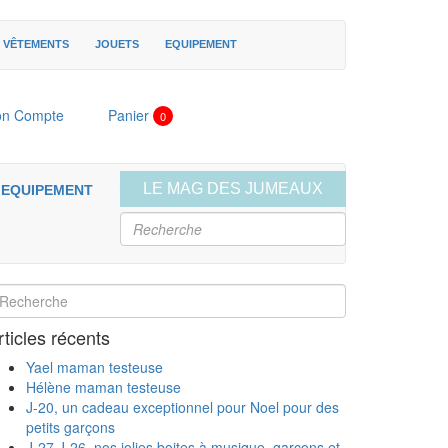
VÊTEMENTS
JOUETS
EQUIPEMENT
n Compte
Panier
0
LE MAG DES JUMEAUX
EQUIPEMENT
LISTE DE NAISSANCE
rticles récents
Yael maman testeuse
Hélène maman testeuse
J-20, un cadeau exceptionnel pour Noel pour des
petits garçons
J-27 J-26, nos jolies boites à musique, garçons et