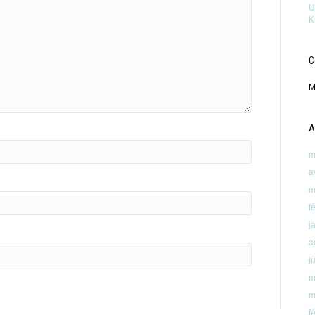
U
K
C
M
A
m
a
m
f
j
a
j
m
m
f