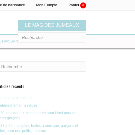
te de naissance
Mon Compte
Panier
0
LE MAG DES JUMEAUX
E NAISSANCE
LE MAG
rticles récents
ael maman testeuse
élène maman testeuse
-20, un cadeau exceptionnel pour Noel pour des
etits garçons
-27 J-26, nos jolies boites à musique, garçons et
illes, pour nos petits jumeaux