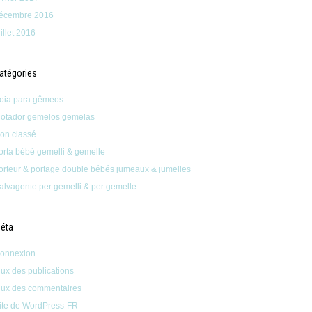
écembre 2016
uillet 2016
atégories
oia para gêmeos
lotador gemelos gemelas
on classé
orta bébé gemelli & gemelle
orteur & portage double bébés jumeaux & jumelles
alvagente per gemelli & per gemelle
éta
onnexion
lux des publications
lux des commentaires
ite de WordPress-FR