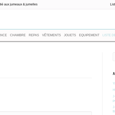
dié aux jumeaux & jumelles
Lis
ux
ANCE
CHAMBRE
REPAS
VÊTEMENTS
JOUETS
EQUIPEMENT
LISTE D
A
Y
H
J
p
J
f