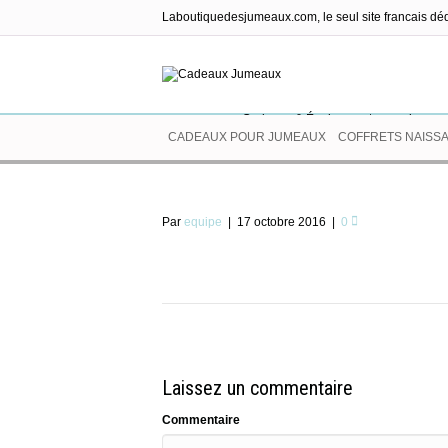
Laboutiquedesjumeaux.com, le seul site francais dé
Cadeaux & Équipements pour jumea
CADEAUX POUR JUMEAUX
COFFRETS NAISS
Par
equipe
|
17 octobre 2016
|
0
Laissez un commentaire
Commentaire