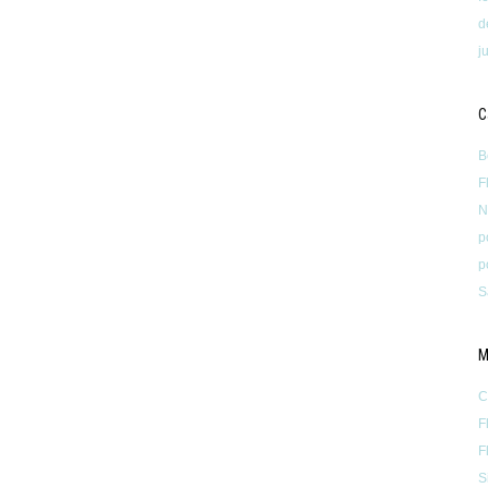
d
j
C
B
F
N
p
p
S
M
C
F
F
S