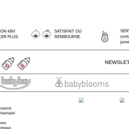
SER
SON 48H
SATISFAIT OU
cont
OIR PLUS
REMBOURSE
jum
NEWSLE
issance
iversaire
uses
jumeaux