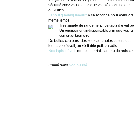
sécurité chez vous ou lorsque vous êtes en balade
ou visites.
Laboutiquedesjumeaux
a sélectionné pour vous 2 tap
même temps.
Très simple de rangement nos tapis d’éveil po
Un équipement indispensable afin que vos jume
confort et bien être.
De belles couleurs, des sons agréables et surtout u
leur tapis d’éveil, un véritable petit paradis.
Nos tapis d’éveil f
eront un parfait cadeau de naissa
Publié dans
Non classé