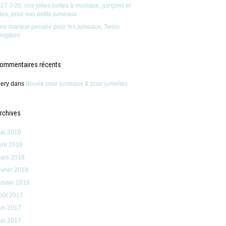
-27 J-26, nos jolies boites à musique, garçons et
illes, pour nos petits jumeaux
ne marque pensée pour les jumeaux, Twins
ingdom
ommentaires récents
ery
dans
Bouée pour jumeaux & pour jumelles
rchives
ai 2018
vril 2018
ars 2018
évrier 2018
anvier 2018
oût 2017
uin 2017
ai 2017