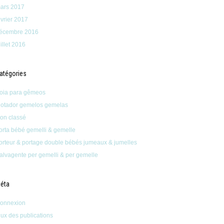
ars 2017
évrier 2017
écembre 2016
uillet 2016
atégories
oia para gêmeos
lotador gemelos gemelas
on classé
orta bébé gemelli & gemelle
orteur & portage double bébés jumeaux & jumelles
alvagente per gemelli & per gemelle
éta
onnexion
lux des publications