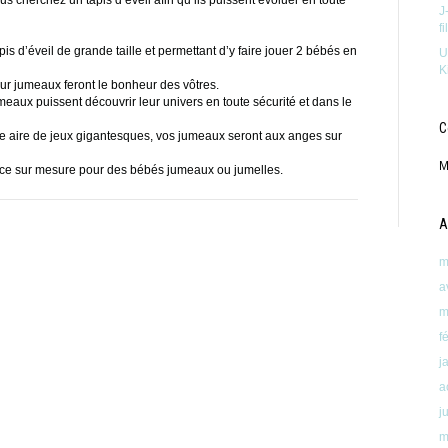
J
f
is d’éveil de grande taille et permettant d’y faire jouer 2 bébés en
U
K
ur jumeaux feront le bonheur des vôtres.
aux puissent découvrir leur univers en toute sécurité et dans le
C
ne aire de jeux gigantesques, vos jumeaux seront aux anges sur
M
nce sur mesure pour des bébés jumeaux ou jumelles.
A
m
a
m
f
j
a
j
m