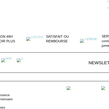
F
S
SER
SON 48H
SATISFAIT OU
cont
OIR PLUS
REMBOURSE
jum
NEWSLE
issance
iversaire
uses