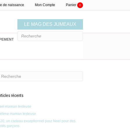
te de naissance
Mon Compte
Panier
0
LE MAG DES JUMEAUX
PEMENT
LISTE DE NAISSANCE
rticles récents
ael maman testeuse
élène maman testeuse
-20, un cadeau exceptionnel pour Noel pour des
etits garçons