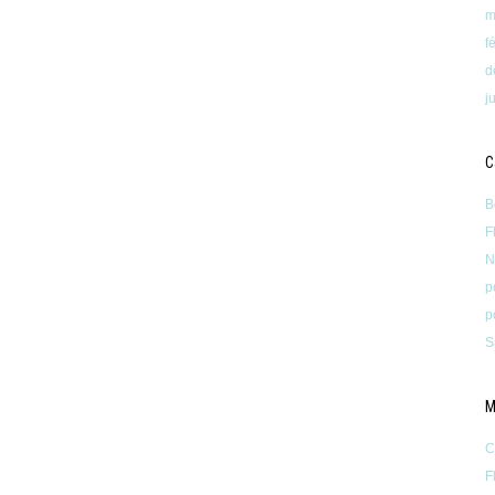
m
f
d
j
C
B
F
N
p
p
S
M
C
F