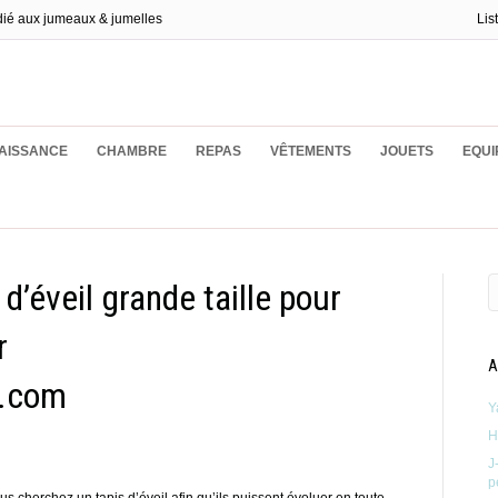
dié aux jumeaux & jumelles
Lis
ux
AISSANCE
CHAMBRE
REPAS
VÊTEMENTS
JOUETS
EQUI
 d’éveil grande taille pour
r
A
x.com
Y
H
J
p
s cherchez un tapis d’éveil afin qu’ils puissent évoluer en toute