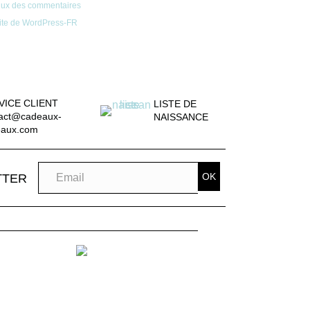
lux des commentaires
ite de WordPress-FR
VICE CLIENT
LISTE DE
act@cadeaux-
NAISSANCE
eaux.com
OK
TTER