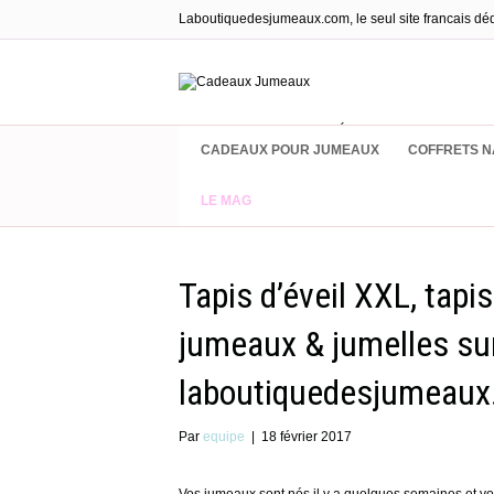
Laboutiquedesjumeaux.com, le seul site francais dé
Cadeaux & Équipements pour jumea
CADEAUX POUR JUMEAUX
COFFRETS N
LE MAG
Tapis d’éveil XXL, tapis
jumeaux & jumelles su
laboutiquedesjumeau
Par
equipe
|
18 février 2017
Vos jumeaux sont nés il y a quelques semaines et vou