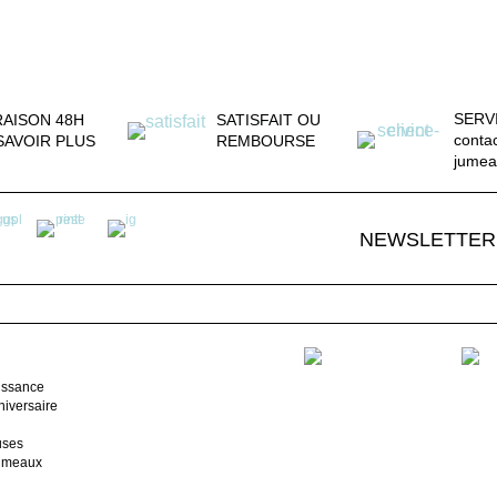
SERV
RAISON 48H
SATISFAIT OU
conta
SAVOIR PLUS
REMBOURSE
jumea
NEWSLETTER
issance
iversaire
uses
jumeaux