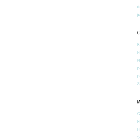
d
j
C
B
F
N
p
p
S
M
C
F
F
S