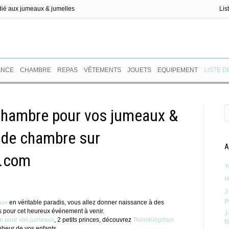
dié aux jumeaux & jumelles
Lis
ux
ANCE
CHAMBRE
REPAS
VÊTEMENTS
JOUETS
EQUIPEMENT
LISTE D
 chambre pour vos jumeaux &
o de chambre sur
A
x.com
Y
H
J
p
aux
en véritable paradis, vous allez donner naissance à des
s pour cet heureux événement à venir.
J
e pour vos jumeaux
, 2 petits princes, découvrez
TwinsKingdom
f
nheur de vos enfants