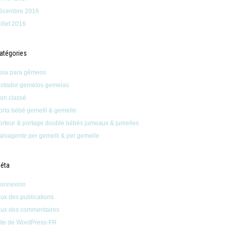
écembre 2016
uillet 2016
atégories
oia para gêmeos
lotador gemelos gemelas
on classé
orta bébé gemelli & gemelle
orteur & portage double bébés jumeaux & jumelles
alvagente per gemelli & per gemelle
éta
onnexion
lux des publications
lux des commentaires
ite de WordPress-FR