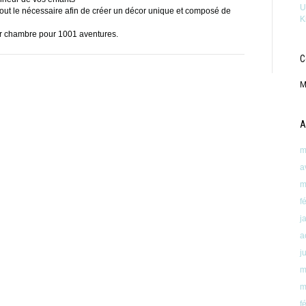
U
, tout le nécessaire afin de créer un décor unique et composé de
K
ur chambre pour 1001 aventures.
C
M
A
m
a
m
f
j
a
j
m
m
f