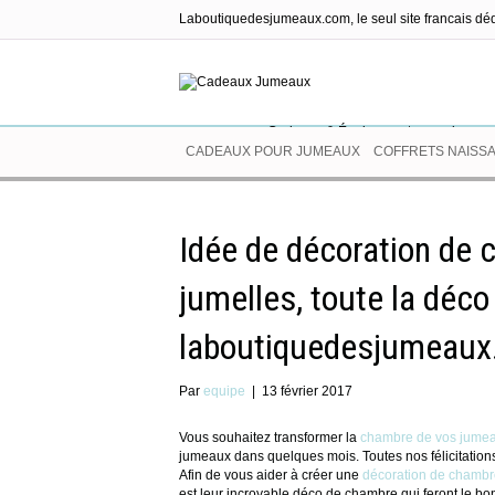
Laboutiquedesjumeaux.com, le seul site francais dé
Cadeaux & Équipements pour jumea
CADEAUX POUR JUMEAUX
COFFRETS NAISS
Idée de décoration de
jumelles, toute la déc
laboutiquedesjumeau
Par
equipe
|
13 février 2017
Vous souhaitez transformer la
chambre de vos jume
jumeaux dans quelques mois. Toutes nos félicitation
Afin de vous aider à créer une
décoration de chambr
est leur incroyable déco de chambre qui feront le bo