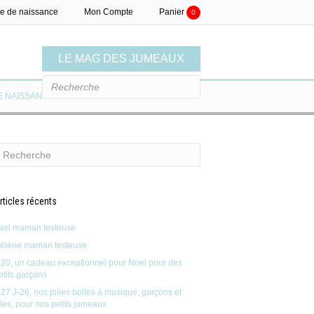
te de naissance
Mon Compte
Panier
0
LE MAG DES JUMEAUX
E NAISSANCE
LE MAG
rticles récents
ael maman testeuse
élène maman testeuse
-20, un cadeau exceptionnel pour Noel pour des
etits garçons
-27 J-26, nos jolies boites à musique, garçons et
illes, pour nos petits jumeaux