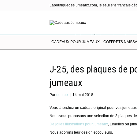
Laboutiquedesjumeaux.com, le seul site francais dé
Cadeaux & Équipements pour jumea
CADEAUX POUR JUMEAUX
COFFRETS NAISS
J-25, des plaques de p
jumeaux
Par
equipe
|
14 mai 2018
Vous cherchez un cadeau original pour vos jumeaux,
Nous vous proposons une sélection de 3 plaques de 
De jolies illustrations pour jumeaux
, jumelles ou jum
Nous adorons leur design et couleurs.