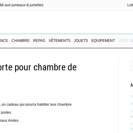
dié aux jumeaux & jumelles
Lis
ux
ANCE
CHAMBRE
REPAS
VÊTEMENTS
JOUETS
EQUIPEMENT
LISTE D
orte pour chambre de
A
Y
H
 un cadeau qui pourra habiller leur chambre.
J
portes.
p
eaux mixtes.
J
f