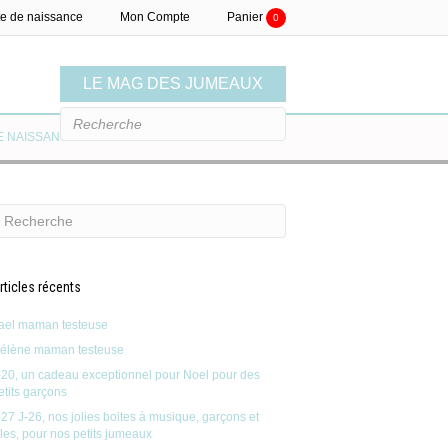
te de naissance
Mon Compte
Panier
0
LE MAG DES JUMEAUX
E NAISSANCE
LE MAG
rticles récents
ael maman testeuse
élène maman testeuse
-20, un cadeau exceptionnel pour Noel pour des
etits garçons
-27 J-26, nos jolies boites à musique, garçons et
illes, pour nos petits jumeaux