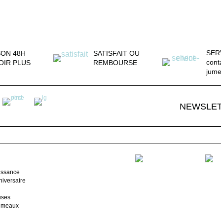
SER
SON 48H
SATISFAIT OU
cont
OIR PLUS
REMBOURSE
jum
NEWSLE
issance
iversaire
uses
jumeaux