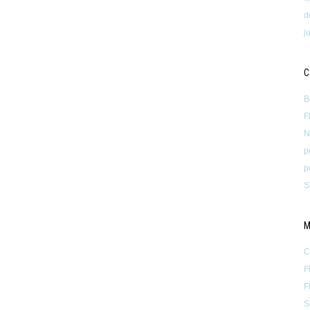
d
j
C
B
F
N
p
p
S
M
C
F
F
S