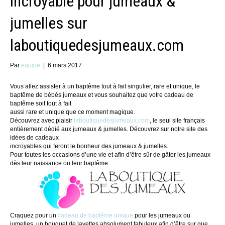
incroyable pour jumeaux &
jumelles sur
laboutiquedesjumeaux.com
Par
equipe
|
6 mars 2017
Vous allez assister à un baptême tout à fait singulier, rare et unique, le
baptême de bébés jumeaux et vous souhaitez que votre cadeau de
baptême soit tout à fait
aussi rare et unique que ce moment magique.
Découvrez avec plaisir
laboutiquedesjumeaux.com
, le seul site français
entièrement dédié aux jumeaux & jumelles. Découvrez sur notre site des
idées de cadeaux
incroyables qui feront le bonheur des jumeaux & jumelles.
Pour toutes les occasions d’une vie et afin d’être sûr de gâter les jumeaux
dès leur naissance ou leur baptême.
Craquez pour un
cadeau de baptême unique
pour les jumeaux ou
jumelles, un bouquet de layettes absolument fabuleux afin d’être sur que