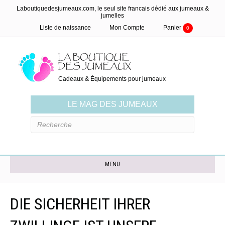
Laboutiquedesjumeaux.com, le seul site francais dédié aux jumeaux &
jumelles
Liste de naissance
Mon Compte
Panier
0
Cadeaux & Équipements pour jumeaux
LE MAG DES JUMEAUX
MENU
DIE SICHERHEIT IHRER