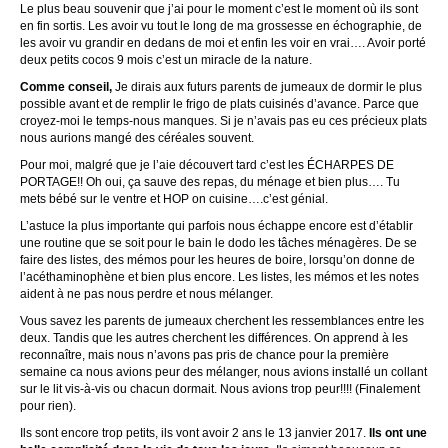
Le plus beau souvenir que j’ai pour le moment c’est le moment où ils sont
en fin sortis. Les avoir vu tout le long de ma grossesse en échographie, de
les avoir vu grandir en dedans de moi et enfin les voir en vrai…. Avoir porté
deux petits cocos 9 mois c’est un miracle de la nature.
Comme conseil,
Je dirais aux futurs parents de jumeaux de dormir le plus
possible avant et de remplir le frigo de plats cuisinés d’avance. Parce que
croyez-moi le temps-nous manques. Si je n’avais pas eu ces précieux plats
nous aurions mangé des céréales souvent.
Pour moi, malgré que je l’aie découvert tard c’est les ÉCHARPES DE
PORTAGE!! Oh oui, ça sauve des repas, du ménage et bien plus…. Tu
mets bébé sur le ventre et HOP on cuisine….c’est génial.
L’astuce la plus importante qui parfois nous échappe encore est d’établir
une routine que se soit pour le bain le dodo les tâches ménagères. De se
faire des listes, des mémos pour les heures de boire, lorsqu’on donne de
l’acéthaminophène et bien plus encore. Les listes, les mémos et les notes
aident à ne pas nous perdre et nous mélanger.
Vous savez les parents de jumeaux cherchent les ressemblances entre les
deux. Tandis que les autres cherchent les différences. On apprend à les
reconnaître, mais nous n’avons pas pris de chance pour la première
semaine ca nous avions peur des mélanger, nous avions installé un collant
sur le lit vis-à-vis ou chacun dormait. Nous avions trop peur!!!! (Finalement
pour rien).
Ils sont encore trop petits, ils vont avoir 2 ans le 13 janvier 2017.
Ils ont une