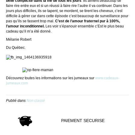
belle complicité dans la vie de tous les jours
. Ils aiment beaucoup se
faire rire entre eux et si un réussi à faire rire l’autre il va continuer. Dans les
jours plus difficiles, ils se tapent, se mordent, se tirent les cheveux, c’est
difficile à gérer car dans cette épisode c’est beaucoup de surveillance pour
pas qu’ils se fassent trop mal.
C’est de l’amour fraternel pur à 100%,
l’amour inconditionnel.
Les voir s’épanouir ensemble c’Est le plus beau
cadeau qu’il m’a été donné.
Mélanie Robert
Du Québec.
Découvrez toutes les informations sur les jumeaux sur
www.cadeaux-
jumeaux.com
Publié dans
Non classé
PAIEMENT SECURISE