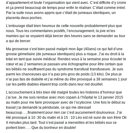
d’appartement et toute l’organisation qui vient avec. C’est difficile d’y croire
et ça prend beaucoup de temps pour enfin le réaliser. C’était comme irréel.
Par la suite nous avons appris que c’était de jumeaux identiques, un
placenta deux poches.
L’entourage était bien heureux de cette nouvelle probablement plus que
nous. Tous les commentaires positifs, l’encouragement, la joie et les
mamies qui se voyaient déjà bercer des heures sans se demander au tour
a qui de bercer.
Ma grossesse s’est bien passé malgré mon âge (40ans) ce qui fait d’une
grosse gémellaire (de jumeaux identiques) plus a risque. J’ai eu droit à la
total en tant que suivie médical. Rendez-vous à la semaine pour écouter le
cœur et au 2 semaines je passais une échographie pour être certain que
les bébés ne souffraient pas du syndrome transfusé transfuseure. Je suis
parmi les chanceuses qui n’a pas pris gros de poids (13 kilo). De plus je
n’ai pas fais de diabète et j’ai même du être provoqué a 38 semaines 1 jour
car les petits diables étaient trop confo dans leur nid douillet.
L’accouchement à très bien été malgré toutes les histoires d’horreur que
j’ai lue. Je me suis rendue avec mon copain à l’hôpital le 13 janvier 2015
au matin pour me faire provoquer avec de l’ocytocine. Une fois le début su
travail j’ai demandé la péridurale, ce qui me stressait
beaucoup…..finalement pour rien car c’est aucunement douloureux. J’ai
été provoqué à 10 :30 du matin et à 15 : 10 Léo est né suivi de son frère Oli
4 minutes plus tard. Tout s’est passé a merveilles et les bébés eux ce
portent bien….. Que du bonheur en double!