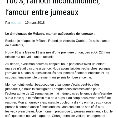
100%, l’amour inconditionnel,
l’amour entre jumeaux
Par
equipe
|
19 mars 2018
Le témoignage de Mélanie, maman québecoise de jumeaux :
Bonjour je m’appelle Mélanie Robert, je viens du Québec. Je suis maman
de 4 enfants,
Romy 16 ans Maëva 13 ans nés d’une première union, Léo et Oli 22 mois
nés de ma nouvelle union actuelle.
Au départ, avec mon nouveau conjoint nous parlions d’avoir un enfant
mais ce n’était pas une urgence. Nous avons fait des recherches, puisque
j’arrivais à 40 ans, sur les difficultés des femmes à tomber enceinte et les
risques. Finalement le premier mois je suis tombée enceinte.
Mon conjoint rigolait beaucoup en disant que c’étais peut-être des
jumeaux, Ça nous faisait rigoler. Lorsque nous sommes allés pour
l’échographie de 12 semaines, je n’ai même pas eu le temps de m’étendre
sur la table que le médecin m’a dit « oups » du coup nous avons arrêté de
respirer. Mon amoureux c’est assis, le docteur a dis « y en n’a deux » cette
phrase à sonner fausse à mes oreilles. Mon conjoint de son côté a eu
les yeux plein d’eau. À ce moment précis que tu penses seulement à tout le
coût que cette nouvelle apporte. Changement de voiture, changement