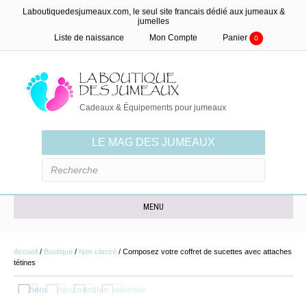
Laboutiquedesjumeaux.com, le seul site francais dédié aux jumeaux &
jumelles
Liste de naissance
Mon Compte
Panier
0
Cadeaux & Équipements pour jumeaux
LE MAG DES JUMEAUX
MENU
Accueil
/
Boutique
/
Non classé
/ Composez votre coffret de sucettes avec attaches
tétines