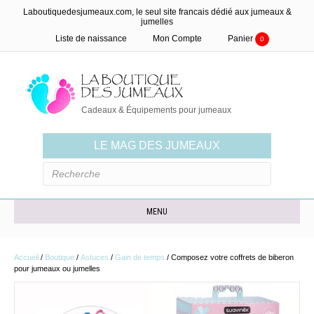
Laboutiquedesjumeaux.com, le seul site francais dédié aux jumeaux &
jumelles
Liste de naissance
Mon Compte
Panier
0
Cadeaux & Équipements pour jumeaux
LE MAG DES JUMEAUX
MENU
Accueil
/
Boutique
/
Astuces
/
Gain de temps
/ Composez votre coffrets de biberon
pour jumeaux ou jumelles