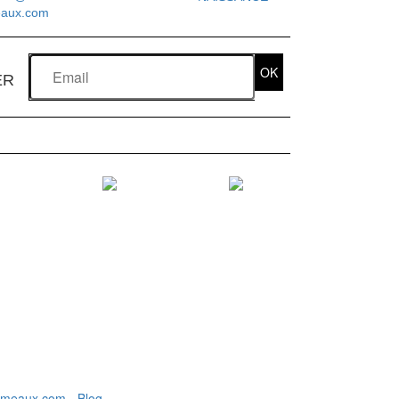
eaux.com
OK
ER
jumeaux.com
-
Blog