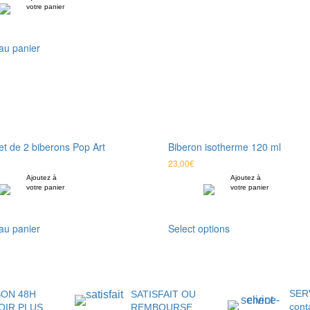
votre panier
au panier
et de 2 biberons Pop Art
Biberon isotherme 120 ml
23,00
€
Ajoutez à
Ajoutez à
votre panier
votre panier
au panier
Select options
SER
SON 48H
SATISFAIT OU
cont
OIR PLUS
REMBOURSE