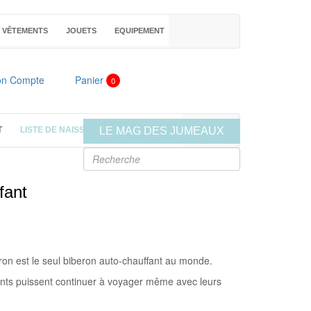
VÊTEMENTS
JOUETS
EQUIPEMENT
n Compte
Panier
0
T
LISTE DE NAISSANCE
LE MAG
LE MAG DES JUMEAUX
fant
ron est le seul biberon auto-chauffant au monde.
rents puissent continuer à voyager même avec leurs