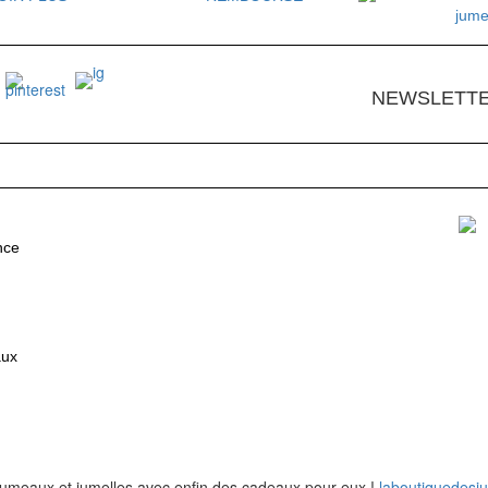
jum
NEWSLETT
nce
aux
x jumeaux et jumelles avec enfin des cadeaux pour eux !
laboutiquedes