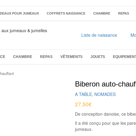
DEAUX POUR JUMEAUX
COFFRETS NAISSANCE
CHAMBRE
REPAS
é aux jumeaux & jumelles
Liste de naissance
Mo
NCE
CHAMBRE
REPAS
VÊTEMENTS
JOUETS
EQUIPEMEN
hauffant
Biberon auto-chauf
A TABLE
,
NOMADES
27,50
€
De conception danoise, ce bibe
Il a été conçu pour que les pa
jumeaux.