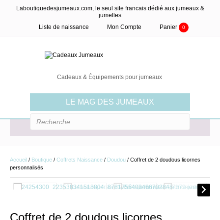
Laboutiquedesjumeaux.com, le seul site francais dédié aux jumeaux &
jumelles
Liste de naissance
Mon Compte
Panier
0
Cadeaux & Équipements pour jumeaux
LE MAG DES JUMEAUX
MENU
Accueil
/
Boutique
/
Coffrets Naissance
/
Doudou
/ Coffret de 2 doudous licornes
personnalisés
Coffret de 2 doudous licornes