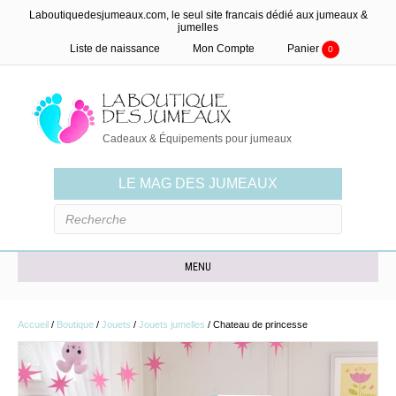
Laboutiquedesjumeaux.com, le seul site francais dédié aux jumeaux &
jumelles
Liste de naissance
Mon Compte
Panier
0
Cadeaux & Équipements pour jumeaux
LE MAG DES JUMEAUX
MENU
Accueil
/
Boutique
/
Jouets
/
Jouets jumelles
/ Chateau de princesse