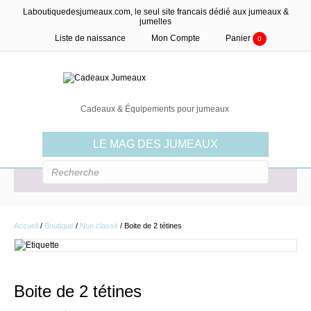
Laboutiquedesjumeaux.com, le seul site francais dédié aux jumeaux &
jumelles
Liste de naissance
Mon Compte
Panier
0
Cadeaux & Équipements pour jumeaux
LE MAG DES JUMEAUX
MENU
Accueil
/
Boutique
/
Non classé
/ Boite de 2 tétines
Boite de 2 tétines