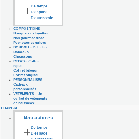
+
De temps
D'espace
D'autonomie
COMPOSITIONS
–
Bouquets de layettes
Nos gourmandises
Pochettes surprises
DOUDOU
–
Peluches
Doudous
Chaussons
REPAS
–
Coffret
repas
Coffret biberon
Coffret original
PERSONNALISÉS
–
Cadeaux
personnalisés
VÊTEMENTS
–
Un
coffret de vêtements
de naissance
CHAMBRE
Nos astuces
+
De temps
D'espace