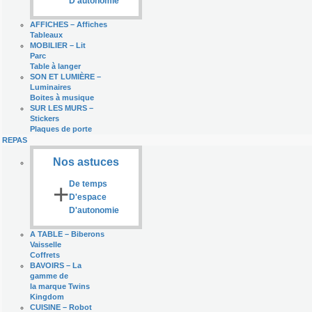
D'autonomie
AFFICHES
–
Affiches
Tableaux
MOBILIER
–
Lit
Parc
Table à langer
SON ET LUMIÈRE
–
Luminaires
Boites à musique
SUR LES MURS
–
Stickers
Plaques de porte
REPAS
Nos astuces
+
De temps
D'espace
D'autonomie
A TABLE
–
Biberons
Vaisselle
Coffrets
BAVOIRS
–
La
gamme de
la marque Twins
Kingdom
CUISINE
–
Robot