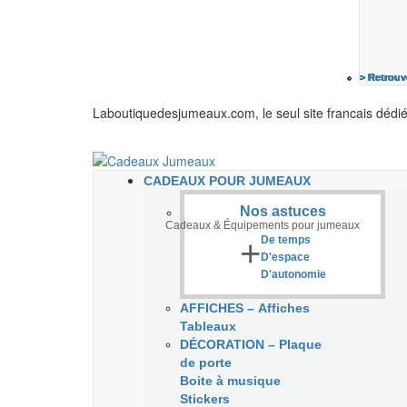
> Retrouv
> Retrouv
> Retrouv
> Retrouv
> Retrouv
> Retrouv
> Retrouv
Laboutiquedesjumeaux.com, le seul site francais dédi
CADEAUX POUR JUMEAUX
Nos astuces
Cadeaux & Équipements pour jumeaux
+
De temps
D'espace
D'autonomie
AFFICHES
–
Affiches
Tableaux
DÉCORATION
–
Plaque
de porte
Boite à musique
Stickers