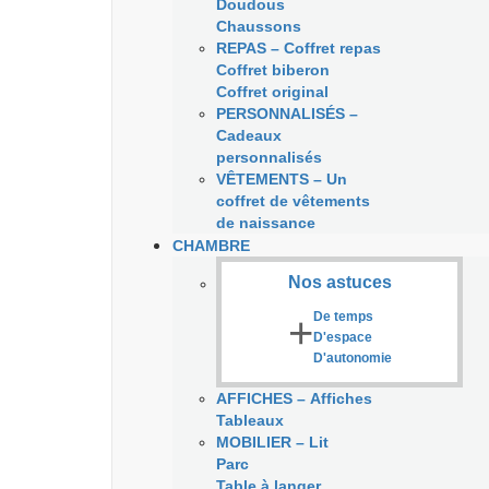
Doudous
Chaussons
REPAS
–
Coffret repas
Coffret biberon
Coffret original
PERSONNALISÉS
–
Cadeaux
personnalisés
VÊTEMENTS
–
Un
coffret de vêtements
de naissance
CHAMBRE
Nos astuces
+
De temps
D'espace
D'autonomie
AFFICHES
–
Affiches
Tableaux
MOBILIER
–
Lit
Parc
Table à langer