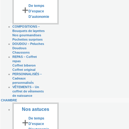
+
De temps
D'espace
D'autonomie
COMPOSITIONS
–
Bouquets de layettes
Nos gourmandises
Pochettes surprises
DOUDOU
–
Peluches
Doudous
Chaussons
REPAS
–
Coffret
repas
Coffret biberon
Coffret original
PERSONNALISÉS
–
Cadeaux
personnalisés
VÊTEMENTS
–
Un
coffret de vêtements
de naissance
CHAMBRE
Nos astuces
+
De temps
D'espace