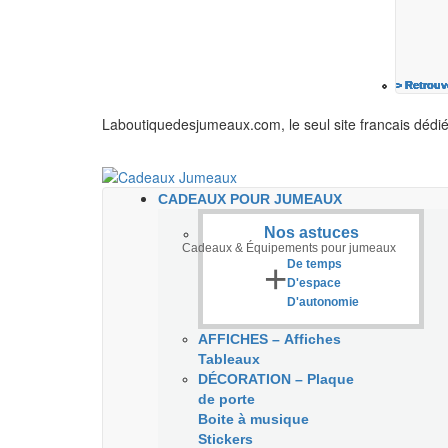
> Retrouv
> Retrouv
> Retrouv
> Retrouv
> Retrouv
> Retrouv
> Retrouv
Laboutiquedesjumeaux.com, le seul site francais dédi
CADEAUX POUR JUMEAUX
Nos astuces
Cadeaux & Équipements pour jumeaux
+
De temps
D'espace
D'autonomie
AFFICHES
–
Affiches
Tableaux
DÉCORATION
–
Plaque
de porte
Boite à musique
Stickers