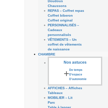
Doudous
Chaussons
REPAS
–
Coffret repas
Coffret biberon
Coffret original
PERSONNALISÉS
–
Cadeaux
personnalisés
VÊTEMENTS
–
Un
coffret de vêtements
de naissance
CHAMBRE
Nos astuces
+
De temps
D'espace
D'autonomie
AFFICHES
–
Affiches
Tableaux
MOBILIER
–
Lit
Parc
Table à langer