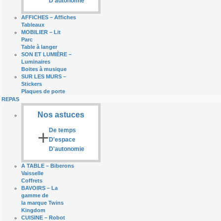
D'autonomie
AFFICHES
–
Affiches
Tableaux
MOBILIER
–
Lit
Parc
Table à langer
SON ET LUMIÈRE
–
Luminaires
Boites à musique
SUR LES MURS
–
Stickers
Plaques de porte
REPAS
Nos astuces
+
De temps
D'espace
D'autonomie
A TABLE
–
Biberons
Vaisselle
Coffrets
BAVOIRS
–
La
gamme de
la marque Twins
Kingdom
CUISINE
–
Robot