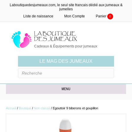
Laboutiquedesjumeaux.com, le seul site francais dédié aux jumeaux &
jumelles
Liste de naissance
Mon Compte
Panier
0
Cadeaux & Équipements pour jumeaux
LE MAG DES JUMEAUX
MENU
Accueil
/
Boutique
/
Non classé
/ Egouttoir 9 biberons et goupillon