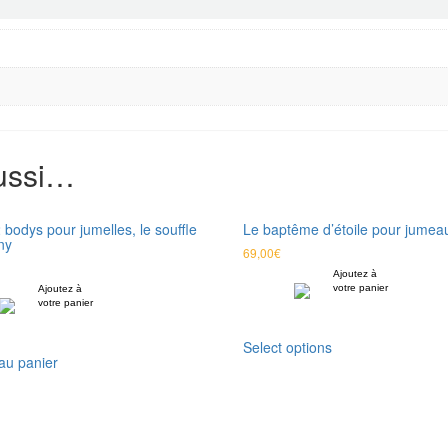
aussi…
 bodys pour jumelles, le souffle
Le baptême d’étoile pour jumea
ny
69,00
€
Ajoutez à
votre panier
Ajoutez à
votre panier
Select options
au panier