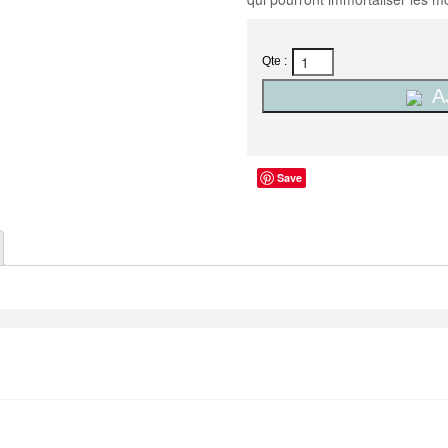
Qte :
A
Save