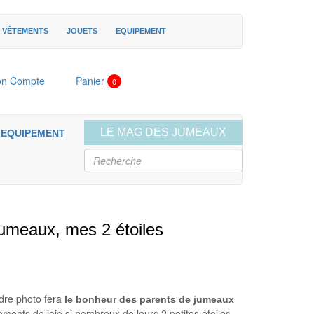
VÊTEMENTS
JOUETS
EQUIPEMENT
n Compte
Panier
0
LE MAG DES JUMEAUX
EQUIPEMENT
LISTE DE NAISSANCE
umeaux, mes 2 étoiles
dre photo fera
le bonheur des parents de jumeaux
ments de joie si nombreux de leurs 2 petites étoiles.