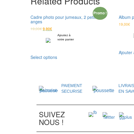
Related Products
Promo !
Cadre photo pour jumeaux, 2 petits
Album p
anges
19,00
€
19,00
€
9,90
€
Ajoutez à
votre panier
Ajouter 
Select options
PAIEMENT
LIVRAI
SECURISE
EN SAV
SUIVEZ
NOUS !