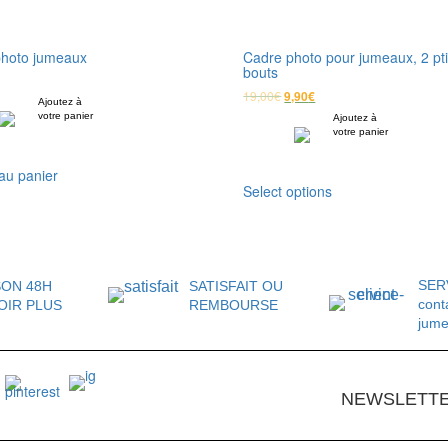
hoto jumeaux
Cadre photo pour jumeaux, 2 pti
bouts
19,00
€
9,90
€
Ajoutez à
votre panier
Ajoutez à
votre panier
au panier
Select options
SER
SON 48H
SATISFAIT OU
cont
OIR PLUS
REMBOURSE
jum
NEWSLETT