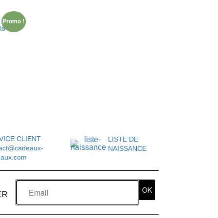
Promo !
ts
VICE CLIENT
LISTE DE
act@cadeaux-
NAISSANCE
eaux.com
OK
ER