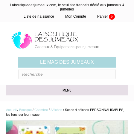
Laboutiquedesjumeaux.com, le seul site francais dédié aux jumeaux &
jumelles
Liste de naissance
Mon Compte
Panier
0
Cadeaux & Équipements pour jumeaux
LE MAG DES JUMEAUX
MENU
Accueil
/
Boutique
/
Chambre
/
Affiches
/ Set de 4 affiches PERSONNALISABLES,
les lions sur leur nuage